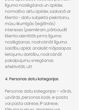
līguma noslēgšanai un izpildei,
normatīvo aktu izpildei, saskaņā ar
Klienta - datu subjekta piekrišanu,
mūsu likumīgās (leģitīmās)
intereses (piemēram, pārbaudīt
Klienta identitāti pirms līguma
noslēgšanas; nodrošināt līguma
saistību izpildi; analizēt mājaslapas
lietojumu darbību, nodrošināt
pakalpojumu sniegšanas
efektivitāti, utt.
4. Personas datu kategorijas
Personas datu kategorijas – vārds,
uzvārds, personas kods, e-pasta
vai pasta adrese, IP adrese,
tālruņa numurs, ziņojama vai