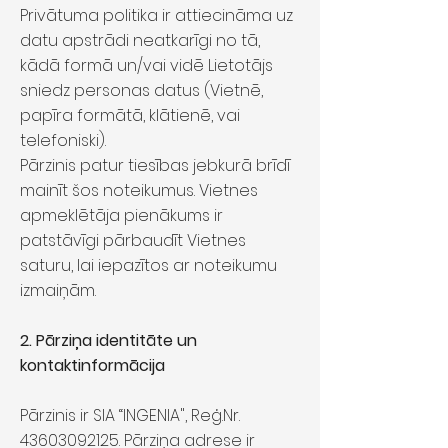
Privātuma politika ir attiecināma uz
datu apstrādi neatkarīgi no tā,
kādā formā un/vai vidē Lietotājs
sniedz personas datus (Vietnē,
papīra formātā, klātienē, vai
telefoniski).
Pārzinis patur tiesības jebkurā brīdī
mainīt šos noteikumus. Vietnes
apmeklētāja pienākums ir
patstāvīgi pārbaudīt Vietnes
saturu, lai iepazītos ar noteikumu
izmaiņām.
2. Pārziņa identitāte un
kontaktinformācija
Pārzinis ir SIA “INGENIA", Reģ.Nr.
43603092125
. Pārziņa adrese ir