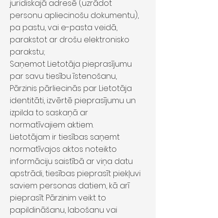
juridiskajā adresē (uzrādot
personu apliecinošu dokumentu),
pa pastu, vai e-pasta veidā,
parakstot ar drošu elektronisko
parakstu;
Saņemot Lietotāja pieprasījumu
par savu tiesību īstenošanu,
Pārzinis pārliecinās par Lietotāja
identitāti, izvērtē pieprasījumu un
izpilda to saskaņā ar
normatīvajiem aktiem.
Lietotājam ir tiesības saņemt
normatīvajos aktos noteikto
informāciju saistībā ar viņa datu
apstrādi, tiesības pieprasīt piekļuvi
saviem personas datiem, kā arī
pieprasīt Pārzinim veikt to
papildināšanu, labošanu vai