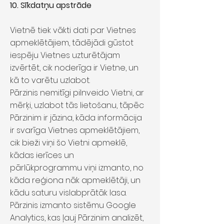
10. Sīkdatņu apstrāde
Vietnē tiek vākti dati par Vietnes
apmeklētājiem, tādējādi gūstot
iespēju Vietnes uzturētājam
izvērtēt, cik noderīga ir Vietne, un
kā to varētu uzlabot.
Pārzinis nemitīgi pilnveido Vietni, ar
mērķi, uzlabot tās lietošanu, tāpēc
Pārzinim ir jāzina, kāda informācija
ir svarīga Vietnes apmeklētājiem,
cik bieži viņi šo Vietni apmeklē,
kādas ierīces un
pārlūkprogrammu viņi izmanto, no
kāda reģiona nāk apmeklētāji, un
kādu saturu vislabprātāk lasa.
Pārzinis izmanto sistēmu Google
Analytics, kas ļauj Pārzinim analizēt,