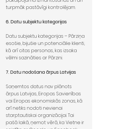
pakalpojuma izmantošanas un arī
turpmāk pastāvīgi kontrolējam.
6. Datu subjektu kategorijas
Datu subjektu kategorijas – Pārziņa
esošie, bijušie un potenciālie klienti,
kā arī citas personas, kas izsaka
vēlmi sazināties ar Pārzini.
7. Datu nodošana ārpus Latvijas
Saņemtos datus nav plānots
ārpus Latvijas, Eiropas Savienības
vai Eiropas ekonomiskās zonas, kā
arī netiks nodoti nevienai
starptautiskai organizācijai. Tai
pašā laikā, ņemot vērā, ka Vietne ir