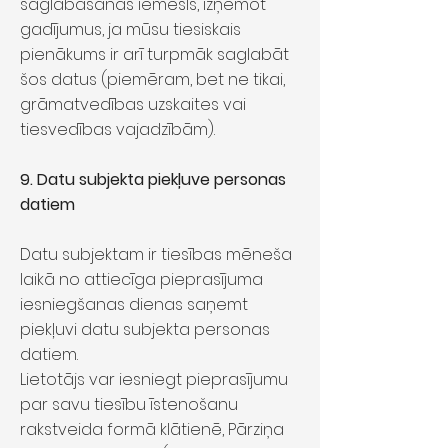
saglabāšanas iemesls, izņemot
gadījumus, ja mūsu tiesiskais
pienākums ir arī turpmāk saglabāt
šos datus (piemēram, bet ne tikai,
grāmatvedības uzskaites vai
tiesvedības vajadzībām).
9. Datu subjekta piekļuve personas
datiem
Datu subjektam ir tiesības mēneša
laikā no attiecīga pieprasījuma
iesniegšanas dienas saņemt
piekļuvi datu subjekta personas
datiem.
Lietotājs var iesniegt pieprasījumu
par savu tiesību īstenošanu
rakstveida formā klātienē, Pārziņa