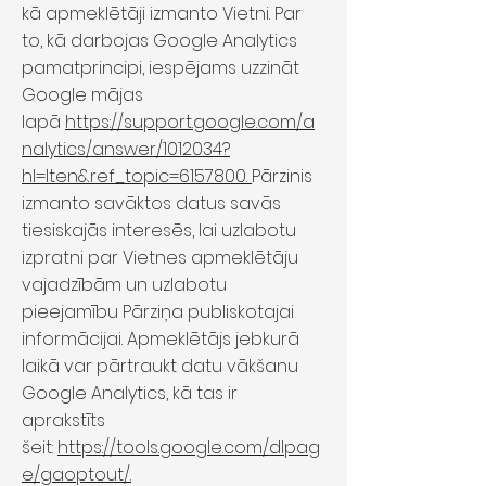
kā apmeklētāji izmanto Vietni. Par
to, kā darbojas Google Analytics
pamatprincipi, iespējams uzzināt
Google mājas
lapā
https://support.google.com/a
nalytics/answer/1012034?
hl=lten&ref_topic=6157800.
Pārzinis
izmanto savāktos datus savās
tiesiskajās interesēs, lai uzlabotu
izpratni par Vietnes apmeklētāju
vajadzībām un uzlabotu
pieejamību Pārziņa publiskotajai
informācijai. Apmeklētājs jebkurā
laikā var pārtraukt datu vākšanu
Google Analytics, kā tas ir
aprakstīts
šeit:
https://tools.google.com/dlpag
e/gaoptout/.