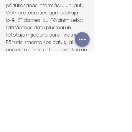
pārlūkošanas informāciju un ļautu
Vietnei atcerēties apmeklētāja
izvēli. Sīkdatnes ļauj Pārzinim sekot
līdzi Vietnes datu plūsmai un
lietotāju mijiedarbībai ar Vietni –
Pārzinis izmanto šos datus, lai
analizētu apmeklētāju uzvedību un
uzlabotu Vietni. Sīkdatņu
izmantošanas tiesiskais pamats ir
Pārziņa leģitīmā interese
nodrošināt Vietnes funkcionalitāti,
pieejamību un integritāti.
Apmeklētājs var kontrolēt un/vai
dzēst sīkdatnes pēc savas izvēles.
Plašāka informācija par šo
procesu ir pieejama
šeit
www.aboutcookies.org
.
Apmeklētājs var izdzēst visas