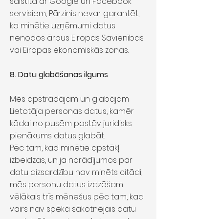
saistīta ar Google un Facebook
servisiem, Pārzinis nevar garantēt,
ka minētie uzņēmumi datus
nenodos ārpus Eiropas Savienības
vai Eiropas ekonomiskās zonas.
8. Datu glabāšanas ilgums
Mēs apstrādājam un glabājam
Lietotāja personas datus, kamēr
kādai no pusēm pastāv juridisks
pienākums datus glabāt.
Pēc tam, kad minētie apstākļi
izbeidzas, un ja norādījumos par
datu aizsardzību nav minēts citādi,
mēs personu datus izdzēšam
vēlākais trīs mēnešus pēc tam, kad
vairs nav spēkā sākotnējais datu