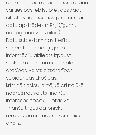
dzēšanu, apstrādes ierobežošanu
vai tiesības iebilst pret apstrādi,
ciktāl šīs tiesības nav pretrunā ar
datu apstrādes mērķi (līgumu
noslēgšana vai izpilde).
Datu subjektam nav tiesību
saņemt informāciju, ja šo
informāciju aizliegts izpaust
saskaņā ar likumu nacionālās
drošības, valsts aizsardzības,
sabiedrības drošības,
krimināltiesību jomā, kā arī nolūkā
nodrošināt valsts finanšu
intereses nodokļu lietās vai
finanšu tirgus dalībnieku
uzraudzību un makroekonomisko
analīzi.