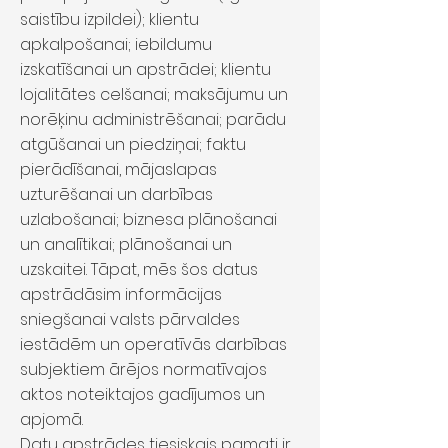
saistību izpildei); klientu
apkalpošanai; iebildumu
izskatīšanai un apstrādei; klientu
lojalitātes celšanai; maksājumu un
norēķinu administrēšanai; parādu
atgūšanai un piedziņai; faktu
pierādīšanai, mājaslapas
uzturēšanai un darbības
uzlabošanai; biznesa plānošanai
un analītikai; plānošanai un
uzskaitei. Tāpat, mēs šos datus
apstrādāsim informācijas
sniegšanai valsts pārvaldes
iestādēm un operatīvās darbības
subjektiem ārējos normatīvajos
aktos noteiktajos gadījumos un
apjomā.
Datu apstrādes tiesiskais pamati ir