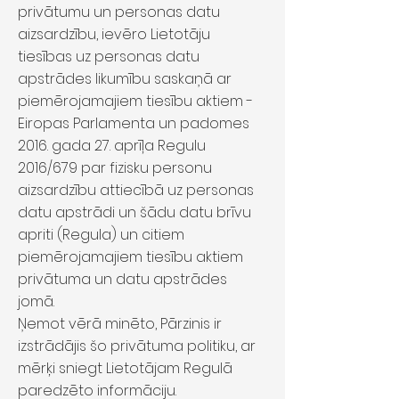
privātumu un personas datu
aizsardzību, ievēro Lietotāju
tiesības uz personas datu
apstrādes likumību saskaņā ar
piemērojamajiem tiesību aktiem -
Eiropas Parlamenta un padomes
2016. gada 27. aprīļa Regulu
2016/679 par fizisku personu
aizsardzību attiecībā uz personas
datu apstrādi un šādu datu brīvu
apriti (Regula) un citiem
piemērojamajiem tiesību aktiem
privātuma un datu apstrādes
jomā.
Ņemot vērā minēto, Pārzinis ir
izstrādājis šo privātuma politiku, ar
mērķi sniegt Lietotājam Regulā
paredzēto informāciju.