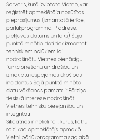
Serveris, kurā izvietota Vietne, var
reģistrēt apmeklētāja nosūtītos
pieprasījumus (izmantotā ierīce,
pārlūkprogramma, IP adrese,
piekļuves datums un laiks). Šajā
punktā minētie dati tiek izmantoti
tehniskiem nolūkiem: lai
nodrošinātu Vietnes pienācīgu
funkcionēšanu un drošību un
izmeklētu iespējamos drošības
incidentus. Šajā punktā minēto
datu vākšanas pamats ir Pārziņa
tiesiskā interese nodrošināt
Vietnes tehnisku pieejamību un
integritāti.
Sīkdatnes ir nelieli faili, kurus, katru
reizi, kad apmeklētājs apmeklē
Vietni, pārlūkprogramma saglabā