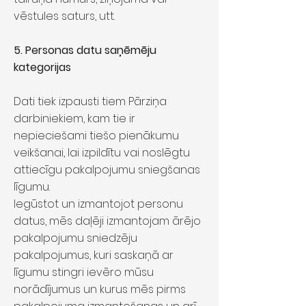
vēstules saturs, utt.
5. Personas datu saņēmēju
kategorijas
Dati tiek izpausti tiem Pārziņa
darbiniekiem, kam tie ir
nepieciešami tiešo pienākumu
veikšanai, lai izpildītu vai noslēgtu
attiecīgu pakalpojumu sniegšanas
līgumu.
Iegūstot un izmantojot personu
datus, mēs daļēji izmantojam ārējo
pakalpojumu sniedzēju
pakalpojumus, kuri saskaņā ar
līgumu stingri ievēro mūsu
norādījumus un kurus mēs pirms