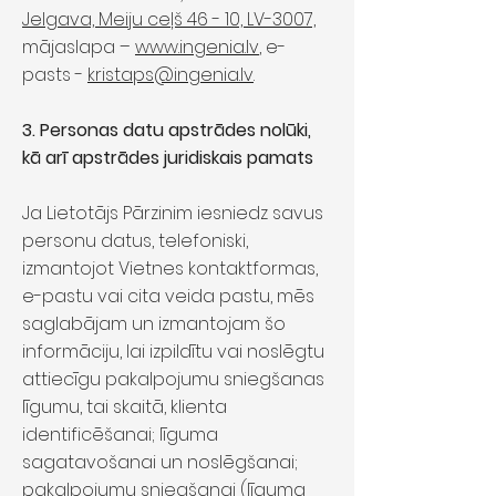
Jelgava, Meiju ceļš 46 - 10, LV-3007,
mājaslapa –
www.ingenia.lv
, e-
pasts -
kristaps@ingenia.lv
.
3. Personas datu apstrādes nolūki,
kā arī apstrādes juridiskais pamats
Ja Lietotājs Pārzinim iesniedz savus
personu datus, telefoniski,
izmantojot Vietnes kontaktformas,
e-pastu vai cita veida pastu, mēs
saglabājam un izmantojam šo
informāciju, lai izpildītu vai noslēgtu
attiecīgu pakalpojumu sniegšanas
līgumu, tai skaitā, klienta
identificēšanai; līguma
sagatavošanai un noslēgšanai;
pakalpojumu sniegšanai (līguma