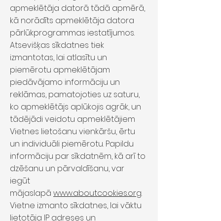
apmeklētāja datorā tādā apmērā,
kā norādīts apmeklētāja datora
pārlūkprogrammas iestatījumos.
Atsevišķas sīkdatnes tiek
izmantotas, lai atlasītu un
piemērotu apmeklētājam
piedāvājamo informāciju un
reklāmas, pamatojoties uz saturu,
ko apmeklētājs aplūkojis agrāk, un
tādējādi veidotu apmeklētājiem
Vietnes lietošanu vienkāršu, ērtu
un individuāli piemērotu. Papildu
informāciju par sīkdatnēm, kā arī to
dzēšanu un pārvaldīšanu, var
iegūt
mājaslapā
www.aboutcookies.org
.
Vietne izmanto sīkdatnes, lai vāktu
lietotāja IP adreses un