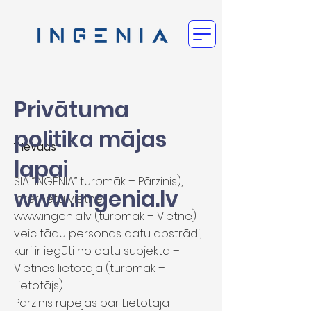
Privātuma
politika mājas
1. Ievads
lapai
SIA “INGENIA” turpmāk – Pārzinis),
www.ingenia.lv
interneta vietnē
www.ingenia.lv
(turpmāk – Vietne)
veic tādu personas datu apstrādi,
kuri ir iegūti no datu subjekta –
Vietnes lietotāja (turpmāk –
Lietotājs).
Pārzinis rūpējas par Lietotāja