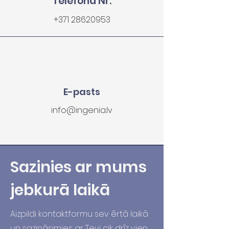
Telefona Nr.
+371 28620953
E-pasts
info@ingenia.lv
Sazinies ar mums
jebkurā laikā
Aizpildi kontaktformu sev ērtā laikā
un sazināsimies ar Tevi cik drīz vien